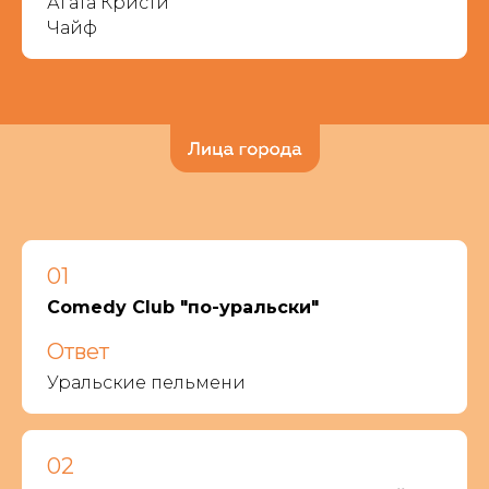
Агата Кристи
Чайф
01
Comedy Club "по-уральски"
Ответ
Уральские пельмени
02