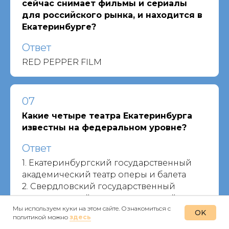
сейчас снимает фильмы и сериалы
для российского рынка, и находится в
Екатеринбурге?
Ответ
RED PEPPER FILM
07
Какие четыре театра Екатеринбурга
известны на федеральном уровне?
Ответ
1. Екатеринбургский государственный
академический театр оперы и балета
2. Свердловский государственный
академический театр музыкальной
Мы используем куки на этом сайте. Ознакомиться с
комедии
OK
политикой можно
здесь
Недвижимость
Спорт
Сделано на Урале
Лица города
История го
3. Свердловский академический театр